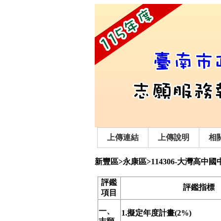
上傳連結
上傳說明
相
新豐區>永康區>114306-大灣高中國
評鑑
評鑑指標
項目
一、
1.擬定年度計畫(2%)