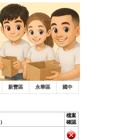
新豐區
永華區
國中
檔案
）
確認