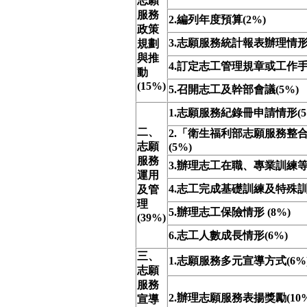
志願
服務
2.編列年度預算(2%)
政策
3.志願服務統計報表辦理情形(
規劃
與推
4.訂定志工管理規章或工作手冊
動
(15%)
5.召開志工及幹部會議(5%)
1.志願服務紀錄冊申請情形(5
二、
2.「衛生福利部志願服務整
志願
(5%)
服務
3.辦理志工在職、專業訓練等(
運用
4.志工完成基礎訓練及特殊訓之
及管
理
5.辦理志工保險情形 (8%)
(39%)
6.志工人數成長情形(6%)
三、
1.志願服務多元宣導方式(6%
志願
服務
2.辦理志願服務表揚獎勵(10%
宣導