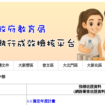
關文件
大新營區
曾文區
大北門區
大新化區
中部
指標佐證資料
（網路審查佐證資料
1-1 擬定年度計畫