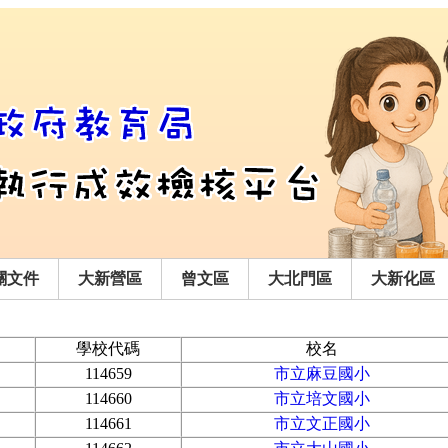
關文件
大新營區
曾文區
大北門區
大新化區
學校代碼
校名
114659
市立麻豆國小
114660
市立培文國小
114661
市立文正國小