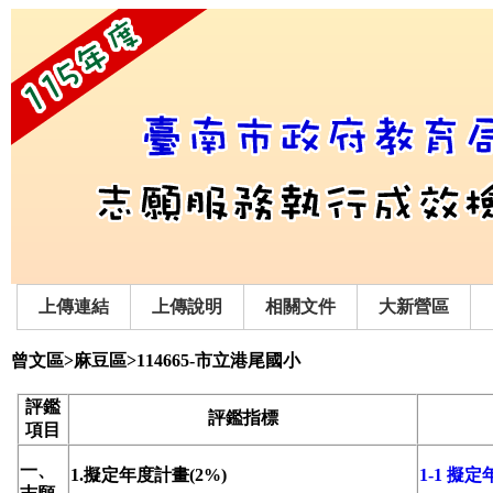
上傳連結
上傳說明
相關文件
大新營區
曾文區>麻豆區>114665-市立港尾國小
評鑑
評鑑指標
項目
一、
1.擬定年度計畫(2%)
1-1 擬