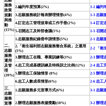
志願
服務
2.編列年度預算(2%)
1-2 編
政策
3.志願服務統計報表辦理情形(4%)
1-3 
規劃
與推
4.訂定志工管理規章或工作手冊(2%)
1-4 
動
(15%)
5.召開志工及幹部會議(5%)
1-5 召
1.志願服務紀錄冊申請情形(5%)
2-1 志
二、
2.「衛生福利部志願服務整合系統」之運用
2-2 
志願
(5%)
服務
3.辦理志工在職、專業訓練等(3%)
2-3 
運用
4.志工完成基礎訓練及特殊訓之比例(12%)
2-4 
及管
理
5.辦理志工保險情形 (8%)
2-5 辦
(39%)
6.志工人數成長情形(6%)
2-6 志
三、
1.志願服務多元宣導方式(6%)
3-1 志
志願
服務
2.辦理志願服務表揚獎勵(10%)
3-2 辦
宣導