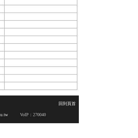
回到頁首
u.tw
VoIP：270040