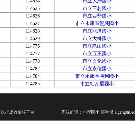
114624
市立大灣國小
114625
市立三村國小
114626
市立西勢國小
114627
市立永康區復興國小
114628
市立龍潭國小
114629
市立大橋國小
114776
市立崑山國小
114777
市立五王國小
114778
市立文化國小
114782
市立永信國小
114784
市立永康區勝利國小
114785
市立紅瓦厝國小
願服務執行成效檢核平台
系統維護：小新國小 張智傑
alger@tn.ed