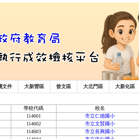
關文件
大新營區
曾文區
大北門區
大新化區
學校代碼
校名
114601
市立仁德國小
114602
市立文賢國小
114603
市立長興國小