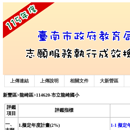
上傳連結
上傳說明
相關文件
大新營區
新豐區>龍崎區>114620-市立龍崎國小
評鑑
評鑑指標
項目
一、
1.擬定年度計畫(2%)
1-1 擬