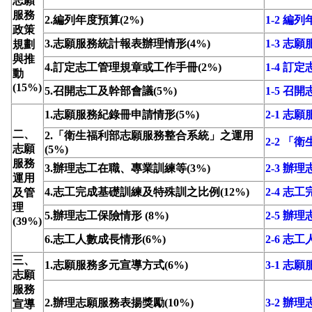
志願
服務
2.編列年度預算(2%)
1-2 編
政策
3.志願服務統計報表辦理情形(4%)
1-3 
規劃
與推
4.訂定志工管理規章或工作手冊(2%)
1-4 
動
(15%)
5.召開志工及幹部會議(5%)
1-5 召
1.志願服務紀錄冊申請情形(5%)
2-1 志
二、
2.「衛生福利部志願服務整合系統」之運用
2-2 
志願
(5%)
服務
3.辦理志工在職、專業訓練等(3%)
2-3 
運用
4.志工完成基礎訓練及特殊訓之比例(12%)
2-4 
及管
理
5.辦理志工保險情形 (8%)
2-5 辦
(39%)
6.志工人數成長情形(6%)
2-6 志
三、
1.志願服務多元宣導方式(6%)
3-1 志
志願
服務
2.辦理志願服務表揚獎勵(10%)
3-2 辦
宣導