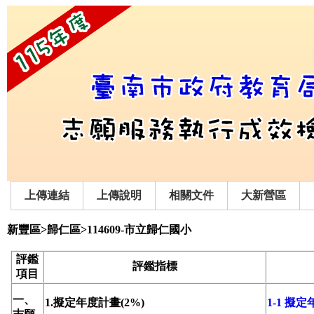
上傳連結
上傳說明
相關文件
大新營區
新豐區>歸仁區>114609-市立歸仁國小
評鑑
評鑑指標
項目
一、
1.擬定年度計畫(2%)
1-1 擬