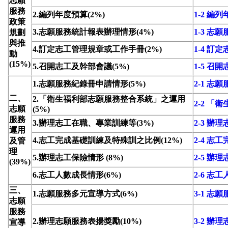
志願
服務
2.編列年度預算(2%)
1-2 編
政策
3.志願服務統計報表辦理情形(4%)
1-3 
規劃
與推
4.訂定志工管理規章或工作手冊(2%)
1-4 
動
(15%)
5.召開志工及幹部會議(5%)
1-5 召
1.志願服務紀錄冊申請情形(5%)
2-1 志
二、
2.「衛生福利部志願服務整合系統」之運用
2-2 
志願
(5%)
服務
3.辦理志工在職、專業訓練等(3%)
2-3 
運用
4.志工完成基礎訓練及特殊訓之比例(12%)
2-4 
及管
理
5.辦理志工保險情形 (8%)
2-5 辦
(39%)
6.志工人數成長情形(6%)
2-6 志
三、
1.志願服務多元宣導方式(6%)
3-1 志
志願
服務
2.辦理志願服務表揚獎勵(10%)
3-2 辦
宣導