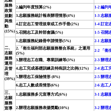
志願
服務
2.編列年度預算(2%)
1-2 編
政策
3.志願服務統計報表辦理情形(4%)
1-3 
規劃
與推
4.訂定志工管理規章或工作手冊(2%)
1-4 
動
(15%)
5.召開志工及幹部會議(5%)
1-5 召
1.志願服務紀錄冊申請情形(5%)
2-1 志
二、
2.「衛生福利部志願服務整合系統」之運用
2-2 
志願
(5%)
服務
3.辦理志工在職、專業訓練等(3%)
2-3 
運用
4.志工完成基礎訓練及特殊訓之比例(12%)
2-4 
及管
理
5.辦理志工保險情形 (8%)
2-5 辦
(39%)
6.志工人數成長情形(6%)
2-6 志
三、
1.志願服務多元宣導方式(6%)
3-1 志
志願
服務
2.辦理志願服務表揚獎勵(10%)
3-2 辦
宣導