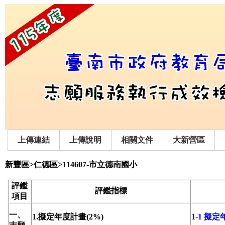
上傳連結
上傳說明
相關文件
大新營區
新豐區>仁德區>114607-市立德南國小
評鑑
評鑑指標
項目
一、
1.擬定年度計畫(2%)
1-1 擬