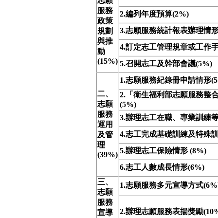
志願
服務
2.編列年度預算(2%)
政策
3.志願服務統計報表辦理情形(
規劃
與推
4.訂定志工管理規章或工作手冊
動
(15%)
5.召開志工及幹部會議(5%)
1.志願服務紀錄冊申請情形(5
二、
2.「衛生福利部志願服務整
志願
(5%)
服務
3.辦理志工在職、專業訓練等(
運用
4.志工完成基礎訓練及特殊訓之
及管
理
5.辦理志工保險情形 (8%)
(39%)
6.志工人數成長情形(6%)
三、
1.志願服務多元宣導方式(6%
志願
服務
2.辦理志願服務表揚獎勵(10%
宣導