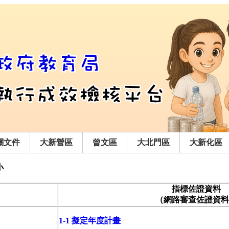
關文件
大新營區
曾文區
大北門區
大新化區
小
指標佐證資料
（網路審查佐證資料
1-1 擬定年度計畫