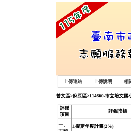
上傳連結
上傳說明
相
曾文區>麻豆區>114660-市立培文國
評鑑
評鑑指標
項目
一、
1.擬定年度計畫(2%)