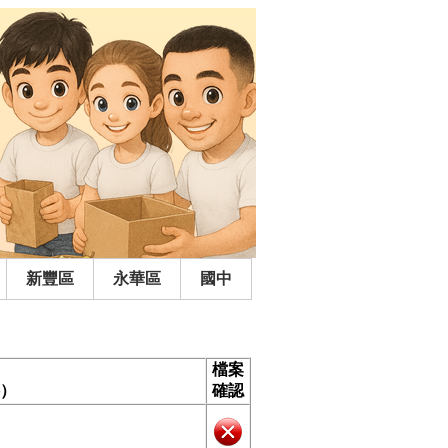
新豐區
永華區
國中
檔案
）
確認