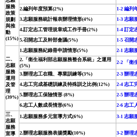
志願
服務
2.編列年度預算(2%)
1-2 編
政策
3.志願服務統計報表辦理情形(4%)
1-3 
規劃
與推
4.訂定志工管理規章或工作手冊(2%)
1-4 
動
(15%)
5.召開志工及幹部會議(5%)
1-5 召
1.志願服務紀錄冊申請情形(5%)
2-1 志
二、
2.「衛生福利部志願服務整合系統」之運用
2-2 
志願
(5%)
服務
3.辦理志工在職、專業訓練等(3%)
2-3 
運用
4.志工完成基礎訓練及特殊訓之比例(12%)
2-4 
及管
理
5.辦理志工保險情形 (8%)
2-5 辦
(39%)
6.志工人數成長情形(6%)
2-6 志
三、
1.志願服務多元宣導方式(6%)
3-1 志
志願
服務
2.辦理志願服務表揚獎勵(10%)
3-2 辦
宣導