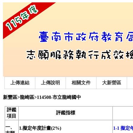
上傳連結
上傳說明
相關文件
大新營區
新豐區>龍崎區>114508-市立龍崎國中
評鑑
評鑑指標
項目
一、
1.擬定年度計畫(2%)
1-1 擬