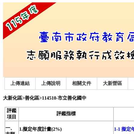
上傳連結
上傳說明
相關文件
大新營區
大新化區>善化區>114510-市立善化國中
評鑑
評鑑指標
項目
一、
1.擬定年度計畫(2%)
1-1 擬