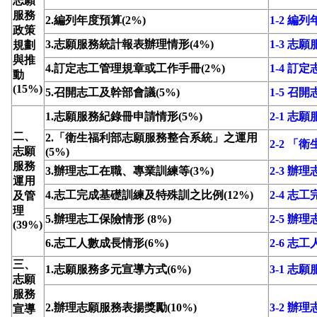
志願
服務
2.編列年度預算(2%)
1-2 編
政策
3.志願服務統計報表辦理情形(4%)
1-3 
規劃
與推
4.訂定志工管理規章或工作手冊(2%)
1-4 
動
(15%)
5.召開志工及幹部會議(5%)
1-5 召
1.志願服務紀錄冊申請情形(5%)
2-1 志
二、
2.「衛生福利部志願服務整合系統」之運用
2-2 
志願
(5%)
服務
3.辦理志工在職、專業訓練等(3%)
2-3 
運用
4.志工完成基礎訓練及特殊訓之比例(12%)
2-4 
及管
理
5.辦理志工保險情形 (8%)
2-5 辦
(39%)
6.志工人數成長情形(6%)
2-6 志
三、
1.志願服務多元宣導方式(6%)
3-1 志
志願
服務
2.辦理志願服務表揚獎勵(10%)
3-2 辦
宣導