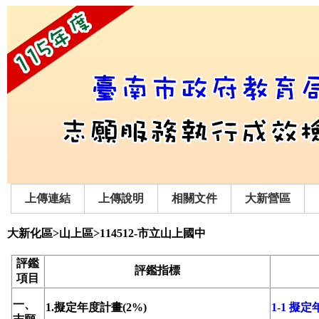
上傳連結
上傳說明
相關文件
大新營區
大新化區>山上區>114512-市立山上國中
評鑑
評鑑指標
項目
一、
1.擬定年度計畫(2%)
1-1 擬