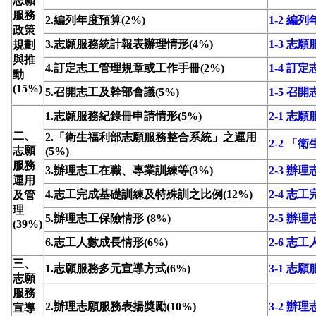
志願
服務
2.編列年度預算(2%)
1-2 編
政策
3.志願服務統計報表辦理情形(4%)
1-3 
規劃
與推
4.訂定志工管理規章或工作手冊(2%)
1-4 
動
(15%)
5.召開志工及幹部會議(5%)
1-5 召
1.志願服務紀錄冊申請情形(5%)
2-1 志
二、
2.「衛生福利部志願服務整合系統」之運用
2-2 
志願
(5%)
服務
3.辦理志工在職、專業訓練等(3%)
2-3 
運用
4.志工完成基礎訓練及特殊訓之比例(12%)
2-4 
及管
理
5.辦理志工保險情形 (8%)
2-5 辦
(39%)
6.志工人數成長情形(6%)
2-6 志
三、
1.志願服務多元宣導方式(6%)
3-1 志
志願
服務
2.辦理志願服務表揚獎勵(10%)
3-2 辦
宣導