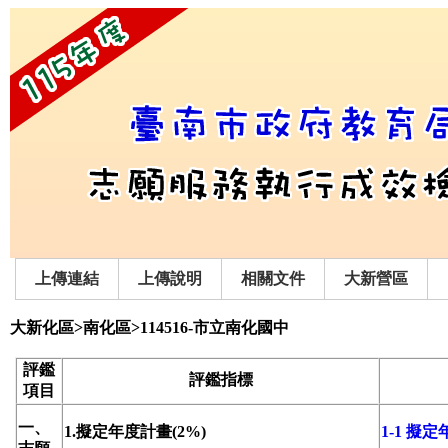
上傳連結
上傳說明
相關文件
大新營區
大新化區>南化區>114516-市立南化國中
評鑑
評鑑指標
項目
一、
1.擬定年度計畫(2%)
1-1 擬