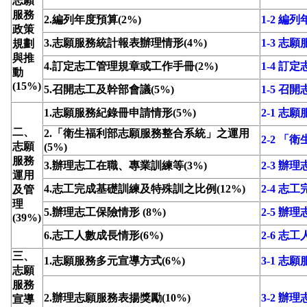
志願
服務
2.編列年度預算(2%)
1-2 編
政策
3.志願服務統計報表辦理情形(4%)
1-3 
規劃
與推
4.訂定志工管理規章或工作手冊(2%)
1-4 
動
(15%)
5.召開志工及幹部會議(5%)
1-5 召
1.志願服務紀錄冊申請情形(5%)
2-1 志
二、
2.「衛生福利部志願服務整合系統」之運用
2-2 
志願
(5%)
服務
3.辦理志工在職、專業訓練等(3%)
2-3 
運用
4.志工完成基礎訓練及特殊訓之比例(12%)
2-4 
及管
理
5.辦理志工保險情形 (8%)
2-5 辦
(39%)
6.志工人數成長情形(6%)
2-6 志
三、
1.志願服務多元宣導方式(6%)
3-1 志
志願
服務
2.辦理志願服務表揚獎勵(10%)
3-2 辦
宣導