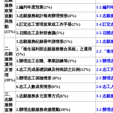
志願
服務
2.編列年度預算(2%)
1-2 編
政策
3.志願服務統計報表辦理情形(4%)
1-3 
規劃
與推
4.訂定志工管理規章或工作手冊(2%)
1-4 
動
(15%)
5.召開志工及幹部會議(5%)
1-5 召
1.志願服務紀錄冊申請情形(5%)
2-1 志
二、
2.「衛生福利部志願服務整合系統」之運用
2-2 
志願
(5%)
服務
3.辦理志工在職、專業訓練等(3%)
2-3 
運用
4.志工完成基礎訓練及特殊訓之比例(12%)
2-4 
及管
理
5.辦理志工保險情形 (8%)
2-5 辦
(39%)
6.志工人數成長情形(6%)
2-6 志
三、
1.志願服務多元宣導方式(6%)
3-1 志
志願
服務
2.辦理志願服務表揚獎勵(10%)
3-2 辦
宣導