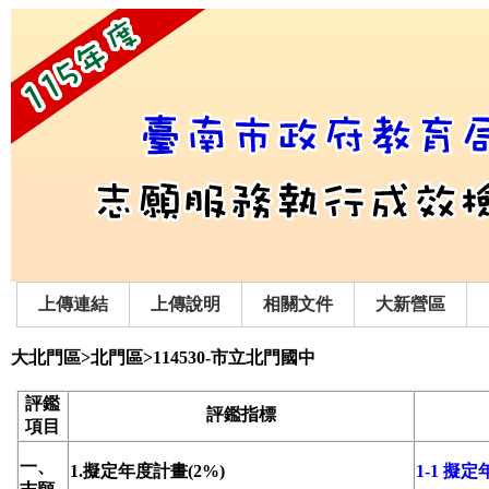
上傳連結
上傳說明
相關文件
大新營區
大北門區>北門區>114530-市立北門國中
評鑑
評鑑指標
項目
一、
1.擬定年度計畫(2%)
1-1 擬