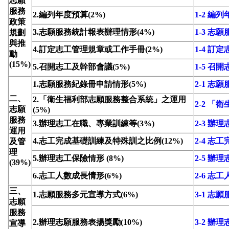
志願
服務
2.編列年度預算(2%)
1-2 編
政策
3.志願服務統計報表辦理情形(4%)
1-3 
規劃
與推
4.訂定志工管理規章或工作手冊(2%)
1-4 
動
(15%)
5.召開志工及幹部會議(5%)
1-5 召
1.志願服務紀錄冊申請情形(5%)
2-1 志
二、
2.「衛生福利部志願服務整合系統」之運用
2-2 
志願
(5%)
服務
3.辦理志工在職、專業訓練等(3%)
2-3 
運用
4.志工完成基礎訓練及特殊訓之比例(12%)
2-4 
及管
理
5.辦理志工保險情形 (8%)
2-5 辦
(39%)
6.志工人數成長情形(6%)
2-6 志
三、
1.志願服務多元宣導方式(6%)
3-1 志
志願
服務
2.辦理志願服務表揚獎勵(10%)
3-2 辦
宣導