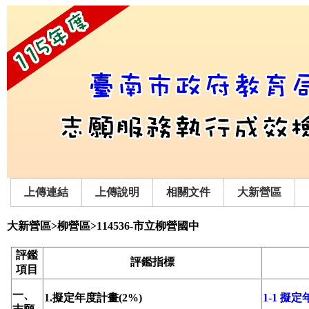
上傳連結
上傳說明
相關文件
大新營區
大新營區>柳營區>114536-市立柳營國中
評鑑
評鑑指標
項目
一、
1.擬定年度計畫(2%)
1-1 擬