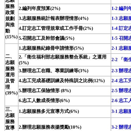
志願
服務
2.編列年度預算(2%)
1-2 編
政策
3.志願服務統計報表辦理情形(4%)
1-3 
規劃
與推
4.訂定志工管理規章或工作手冊(2%)
1-4 
動
(15%)
5.召開志工及幹部會議(5%)
1-5 召
1.志願服務紀錄冊申請情形(5%)
2-1 志
二、
2.「衛生福利部志願服務整合系統」之運用
2-2 
志願
(5%)
服務
3.辦理志工在職、專業訓練等(3%)
2-3 
運用
4.志工完成基礎訓練及特殊訓之比例(12%)
2-4 
及管
理
5.辦理志工保險情形 (8%)
2-5 辦
(39%)
6.志工人數成長情形(6%)
2-6 志
三、
1.志願服務多元宣導方式(6%)
3-1 志
志願
服務
2.辦理志願服務表揚獎勵(10%)
3-2 辦
宣導