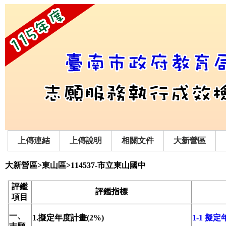
上傳連結
上傳說明
相關文件
大新營區
大新營區>東山區>114537-市立東山國中
評鑑
評鑑指標
項目
一、
1.擬定年度計畫(2%)
1-1 擬