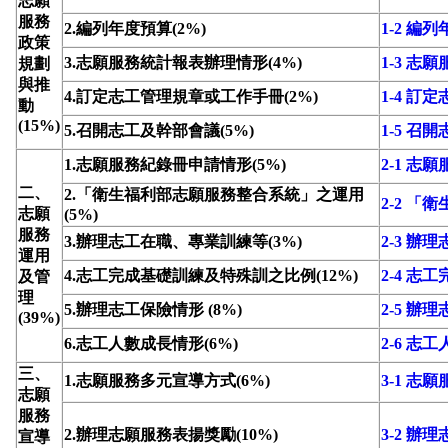
志願
服務
2.編列年度預算(2%)
1-2 編
政策
3.志願服務統計報表辦理情形(4%)
1-3 
規劃
與推
4.訂定志工管理規章或工作手冊(2%)
1-4 
動
(15%)
5.召開志工及幹部會議(5%)
1-5 召
1.志願服務紀錄冊申請情形(5%)
2-1 志
二、
2.「衛生福利部志願服務整合系統」之運用
2-2 
志願
(5%)
服務
3.辦理志工在職、專業訓練等(3%)
2-3 
運用
4.志工完成基礎訓練及特殊訓之比例(12%)
2-4 
及管
理
5.辦理志工保險情形 (8%)
2-5 辦
(39%)
6.志工人數成長情形(6%)
2-6 志
三、
1.志願服務多元宣導方式(6%)
3-1 志
志願
服務
2.辦理志願服務表揚獎勵(10%)
3-2 辦
宣導