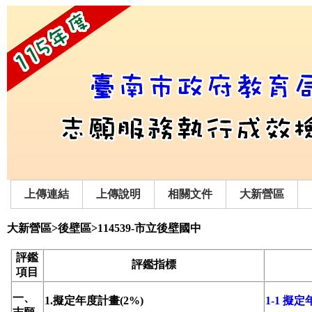
上傳連結
上傳說明
相關文件
大新營區
大新營區>後壁區>114539-市立後壁國中
評鑑
評鑑指標
項目
一、
1.擬定年度計畫(2%)
1-1 擬