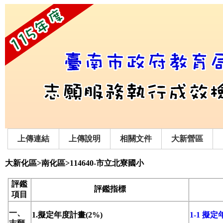
上傳連結
上傳說明
相關文件
大新營區
大新化區>南化區>114640-市立北寮國小
評鑑
評鑑指標
項目
一、
1.擬定年度計畫(2%)
1-1 擬