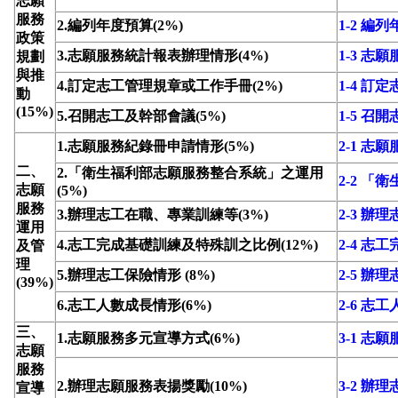
志願
服務
2.編列年度預算(2%)
1-2 編
政策
3.志願服務統計報表辦理情形(4%)
1-3 
規劃
與推
4.訂定志工管理規章或工作手冊(2%)
1-4 
動
(15%)
5.召開志工及幹部會議(5%)
1-5 召
1.志願服務紀錄冊申請情形(5%)
2-1 志
二、
2.「衛生福利部志願服務整合系統」之運用
2-2 
志願
(5%)
服務
3.辦理志工在職、專業訓練等(3%)
2-3 
運用
4.志工完成基礎訓練及特殊訓之比例(12%)
2-4 
及管
理
5.辦理志工保險情形 (8%)
2-5 辦
(39%)
6.志工人數成長情形(6%)
2-6 志
三、
1.志願服務多元宣導方式(6%)
3-1 志
志願
服務
2.辦理志願服務表揚獎勵(10%)
3-2 辦
宣導