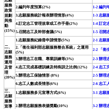
志願
服務
2.編列年度預算(2%)
1-2 編
政策
3.志願服務統計報表辦理情形(4%)
1-3 
規劃
與推
4.訂定志工管理規章或工作手冊(2%)
1-4 
動
(15%)
5.召開志工及幹部會議(5%)
1-5 召
1.志願服務紀錄冊申請情形(5%)
2-1 志
二、
2.「衛生福利部志願服務整合系統」之運用
2-2 
志願
(5%)
服務
3.辦理志工在職、專業訓練等(3%)
2-3 
運用
4.志工完成基礎訓練及特殊訓之比例(12%)
2-4 
及管
理
5.辦理志工保險情形 (8%)
2-5 辦
(39%)
6.志工人數成長情形(6%)
2-6 志
三、
1.志願服務多元宣導方式(6%)
3-1 志
志願
服務
2.辦理志願服務表揚獎勵(10%)
3-2 辦
宣導