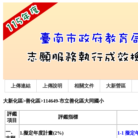
上傳連結
上傳說明
相關文件
大新營區
大新化區>善化區>114649-市立善化區大同國小
評鑑
評鑑指標
項目
一、
1.擬定年度計畫(2%)
1-1 擬