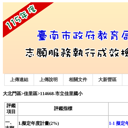
上傳連結
上傳說明
相關文件
大新營區
大北門區>佳里區>114668-市立佳里國小
評鑑
評鑑指標
項目
一、
1.擬定年度計畫(2%)
1-1 擬