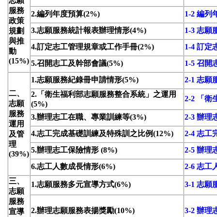
志願
服務
2.編列年度預算(2%)
1-2 編
政策
3.志願服務統計報表辦理情形(4%)
1-3 
規劃
與推
4.訂定志工管理規章或工作手冊(2%)
1-4 
動
(15%)
5.召開志工及幹部會議(5%)
1-5 召
1.志願服務紀錄冊申請情形(5%)
2-1 志
二、
2.「衛生福利部志願服務整合系統」之運用
2-2 
志願
(5%)
服務
3.辦理志工在職、專業訓練等(3%)
2-3 
運用
4.志工完成基礎訓練及特殊訓之比例(12%)
2-4 
及管
理
5.辦理志工保險情形 (8%)
2-5 辦
(39%)
6.志工人數成長情形(6%)
2-6 志
三、
1.志願服務多元宣導方式(6%)
3-1 志
志願
服務
2.辦理志願服務表揚獎勵(10%)
3-2 辦
宣導