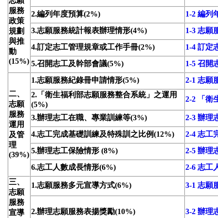
志願
服務
2.編列年度預算(2%)
1-2 編
政策
3.志願服務統計報表辦理情形(4%)
1-3 
規劃
與推
4.訂定志工管理規章或工作手冊(2%)
1-4 
動
(15%)
5.召開志工及幹部會議(5%)
1-5 召
1.志願服務紀錄冊申請情形(5%)
2-1 志
二、
2.「衛生福利部志願服務整合系統」之運用
2-2 
志願
(5%)
服務
3.辦理志工在職、專業訓練等(3%)
2-3 
運用
4.志工完成基礎訓練及特殊訓之比例(12%)
2-4 
及管
理
5.辦理志工保險情形 (8%)
2-5 辦
(39%)
6.志工人數成長情形(6%)
2-6 志
三、
1.志願服務多元宣導方式(6%)
3-1 志
志願
服務
2.辦理志願服務表揚獎勵(10%)
3-2 辦
宣導