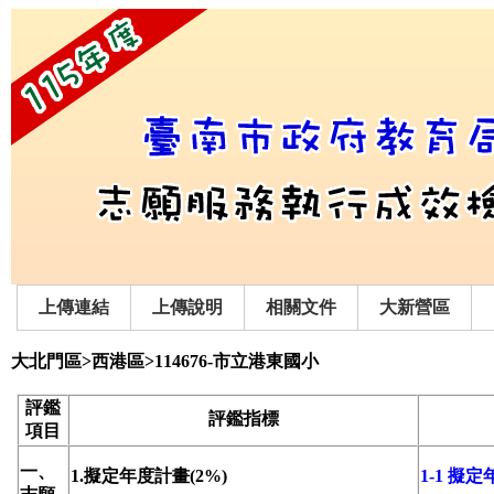
上傳連結
上傳說明
相關文件
大新營區
大北門區>西港區>114676-市立港東國小
評鑑
評鑑指標
項目
一、
1.擬定年度計畫(2%)
1-1 擬