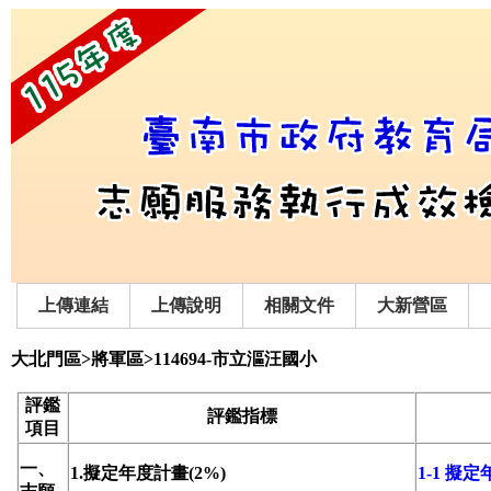
上傳連結
上傳說明
相關文件
大新營區
大北門區>將軍區>114694-市立漚汪國小
評鑑
評鑑指標
項目
一、
1.擬定年度計畫(2%)
1-1 擬