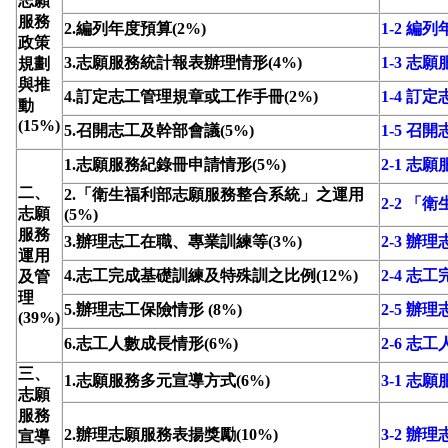
志願
服務
2.編列年度預算(2%)
1-2 編
政策
3.志願服務統計報表辦理情形(4%)
1-3 
規劃
與推
4.訂定志工管理規章或工作手冊(2%)
1-4 
動
(15%)
5.召開志工及幹部會議(5%)
1-5 召
1.志願服務紀錄冊申請情形(5%)
2-1 志
二、
2.「衛生福利部志願服務整合系統」之運用
2-2 
志願
(5%)
服務
3.辦理志工在職、專業訓練等(3%)
2-3 
運用
4.志工完成基礎訓練及特殊訓之比例(12%)
2-4 
及管
理
5.辦理志工保險情形 (8%)
2-5 辦
(39%)
6.志工人數成長情形(6%)
2-6 志
三、
1.志願服務多元宣導方式(6%)
3-1 志
志願
服務
2.辦理志願服務表揚獎勵(10%)
3-2 辦
宣導