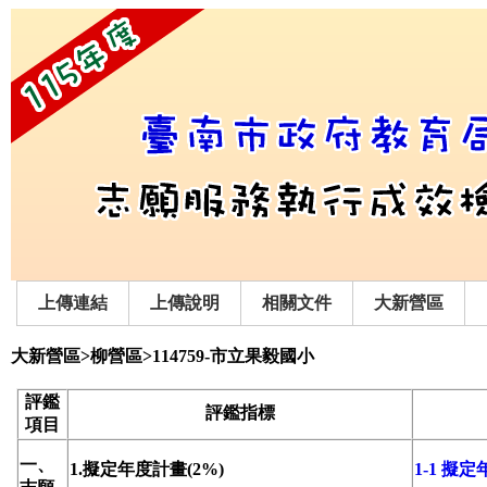
上傳連結
上傳說明
相關文件
大新營區
大新營區>柳營區>114759-市立果毅國小
評鑑
評鑑指標
項目
一、
1.擬定年度計畫(2%)
1-1 擬