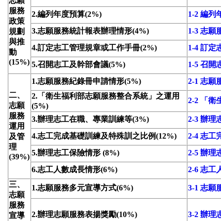
志願
服務
2.編列年度預算(2%)
1-2 編
政策
3.志願服務統計報表辦理情形(4%)
1-3 
規劃
與推
4.訂定志工管理規章或工作手冊(2%)
1-4 
動
(15%)
5.召開志工及幹部會議(5%)
1-5 召
1.志願服務紀錄冊申請情形(5%)
2-1 志
二、
2.「衛生福利部志願服務整合系統」之運用
2-2 
志願
(5%)
服務
3.辦理志工在職、專業訓練等(3%)
2-3 
運用
4.志工完成基礎訓練及特殊訓之比例(12%)
2-4 
及管
理
5.辦理志工保險情形 (8%)
2-5 辦
(39%)
6.志工人數成長情形(6%)
2-6 志
三、
1.志願服務多元宣導方式(6%)
3-1 志
志願
服務
2.辦理志願服務表揚獎勵(10%)
3-2 辦
宣導