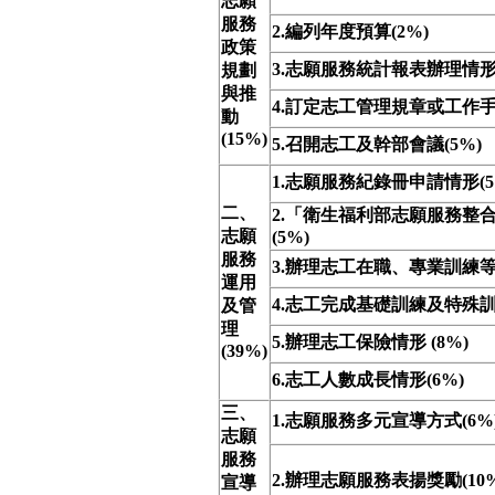
志願
服務
2.編列年度預算(2%)
政策
3.志願服務統計報表辦理情形(
規劃
與推
4.訂定志工管理規章或工作手冊
動
(15%)
5.召開志工及幹部會議(5%)
1.志願服務紀錄冊申請情形(5
二、
2.「衛生福利部志願服務整
志願
(5%)
服務
3.辦理志工在職、專業訓練等(
運用
4.志工完成基礎訓練及特殊訓之
及管
理
5.辦理志工保險情形 (8%)
(39%)
6.志工人數成長情形(6%)
三、
1.志願服務多元宣導方式(6%
志願
服務
2.辦理志願服務表揚獎勵(10%
宣導