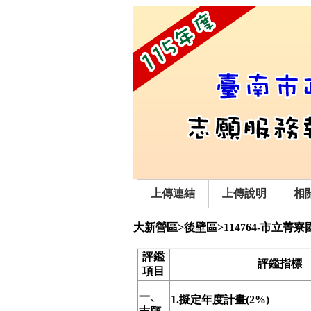
上傳連結
上傳說明
相
大新營區>後壁區>114764-市立菁寮
評鑑
評鑑指標
項目
一、
1.擬定年度計畫(2%)