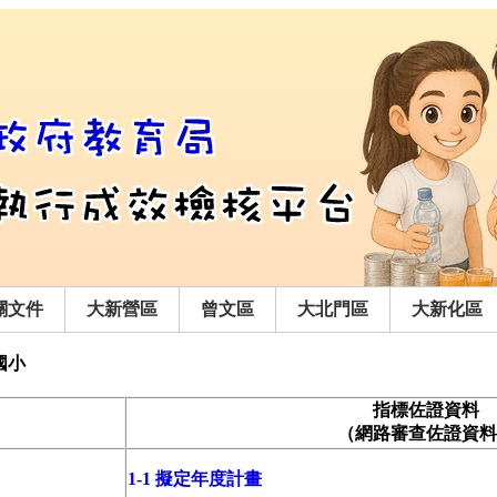
關文件
大新營區
曾文區
大北門區
大新化區
國小
指標佐證資料
（網路審查佐證資料
1-1 擬定年度計畫