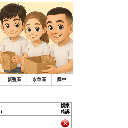
新豐區
永華區
國中
檔案
）
確認