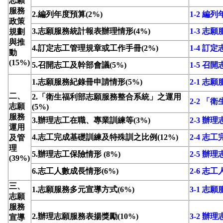
志願
服務
2.編列年度預算(2%)
1-2 編
政策
3.志願服務統計報表辦理情形(4%)
1-3 
規劃
與推
4.訂定志工管理規章或工作手冊(2%)
1-4 
動
(15%)
5.召開志工及幹部會議(5%)
1-5 召
1.志願服務紀錄冊申請情形(5%)
2-1 志
二、
2.「衛生福利部志願服務整合系統」之運用
2-2 
志願
(5%)
服務
3.辦理志工在職、專業訓練等(3%)
2-3 
運用
4.志工完成基礎訓練及特殊訓之比例(12%)
2-4 
及管
理
5.辦理志工保險情形 (8%)
2-5 辦
(39%)
6.志工人數成長情形(6%)
2-6 志
三、
1.志願服務多元宣導方式(6%)
3-1 志
志願
服務
2.辦理志願服務表揚獎勵(10%)
3-2 辦
宣導