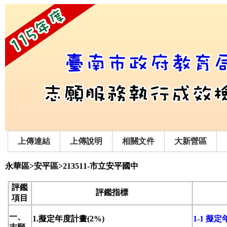
上傳連結
上傳說明
相關文件
大新營區
永華區>安平區>213511-市立安平國中
評鑑
評鑑指標
項目
一、
1.擬定年度計畫(2%)
1-1 擬