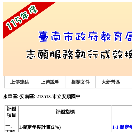
上傳連結
上傳說明
相關文件
大新營區
永華區>安南區>213513-市立安順國中
評鑑
評鑑指標
項目
一、
1.擬定年度計畫(2%)
1-1 擬