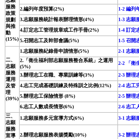
志願
服務
2.編列年度預算(2%)
1-2 編
政策
3.志願服務統計報表辦理情形(4%)
1-3 
規劃
與推
4.訂定志工管理規章或工作手冊(2%)
1-4 
動
(15%)
5.召開志工及幹部會議(5%)
1-5 召
1.志願服務紀錄冊申請情形(5%)
2-1 志
二、
2.「衛生福利部志願服務整合系統」之運用
2-2 
志願
(5%)
服務
3.辦理志工在職、專業訓練等(3%)
2-3 
運用
4.志工完成基礎訓練及特殊訓之比例(12%)
2-4 
及管
理
5.辦理志工保險情形 (8%)
2-5 辦
(39%)
6.志工人數成長情形(6%)
2-6 志
三、
1.志願服務多元宣導方式(6%)
3-1 志
志願
服務
2.辦理志願服務表揚獎勵(10%)
3-2 辦
宣導