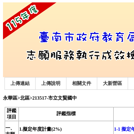
上傳連結
上傳說明
相關文件
大新營區
永華區>北區>213517-市立文賢國中
評鑑
評鑑指標
項目
一、
1.擬定年度計畫(2%)
1-1 擬