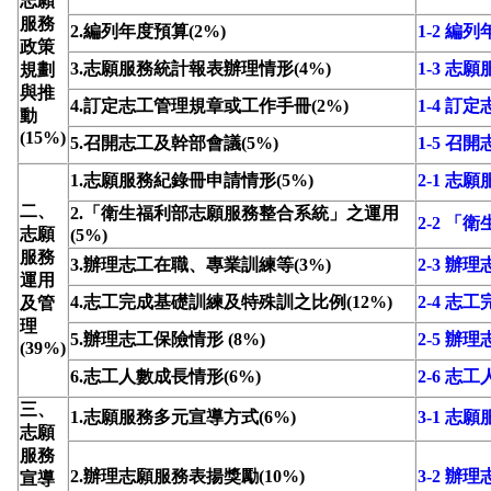
志願
服務
2.編列年度預算(2%)
1-2 編
政策
3.志願服務統計報表辦理情形(4%)
1-3 
規劃
與推
4.訂定志工管理規章或工作手冊(2%)
1-4 
動
(15%)
5.召開志工及幹部會議(5%)
1-5 召
1.志願服務紀錄冊申請情形(5%)
2-1 志
二、
2.「衛生福利部志願服務整合系統」之運用
2-2 
志願
(5%)
服務
3.辦理志工在職、專業訓練等(3%)
2-3 
運用
4.志工完成基礎訓練及特殊訓之比例(12%)
2-4 
及管
理
5.辦理志工保險情形 (8%)
2-5 辦
(39%)
6.志工人數成長情形(6%)
2-6 志
三、
1.志願服務多元宣導方式(6%)
3-1 志
志願
服務
2.辦理志願服務表揚獎勵(10%)
3-2 辦
宣導