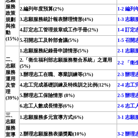
志願
服務
2.編列年度預算(2%)
1-2 編
政策
3.志願服務統計報表辦理情形(4%)
1-3 
規劃
與推
4.訂定志工管理規章或工作手冊(2%)
1-4 
動
(15%)
5.召開志工及幹部會議(5%)
1-5 召
1.志願服務紀錄冊申請情形(5%)
2-1 志
二、
2.「衛生福利部志願服務整合系統」之運用
2-2 
志願
(5%)
服務
3.辦理志工在職、專業訓練等(3%)
2-3 
運用
4.志工完成基礎訓練及特殊訓之比例(12%)
2-4 
及管
理
5.辦理志工保險情形 (8%)
2-5 辦
(39%)
6.志工人數成長情形(6%)
2-6 志
三、
1.志願服務多元宣導方式(6%)
3-1 志
志願
服務
2.辦理志願服務表揚獎勵(10%)
3-2 辦
宣導