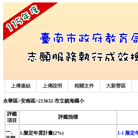
上傳連結
上傳說明
相關文件
大新營區
永華區>安南區>213632-市立鎮海國小
評鑑
評鑑指標
項目
一、
1.擬定年度計畫(2%)
1-1 擬