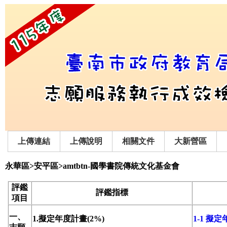
上傳連結
上傳說明
相關文件
大新營區
永華區>安平區>amtbtn-國學書院傳統文化基金會
評鑑
評鑑指標
項目
一、
1.擬定年度計畫(2%)
1-1 擬