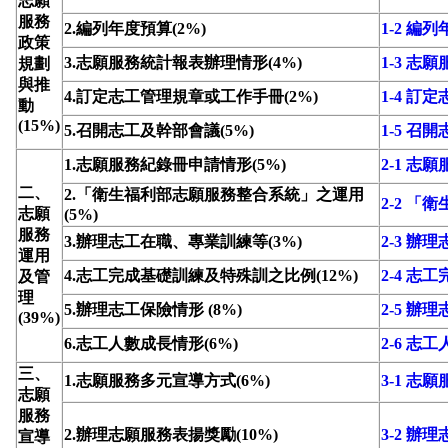
志願
服務
2.編列年度預算(2%)
1-2 編
政策
3.志願服務統計報表辦理情形(4%)
1-3 
規劃
與推
4.訂定志工管理規章或工作手冊(2%)
1-4 
動
(15%)
5.召開志工及幹部會議(5%)
1-5 召
1.志願服務紀錄冊申請情形(5%)
2-1 志
二、
2.「衛生福利部志願服務整合系統」之運用
2-2 
志願
(5%)
服務
3.辦理志工在職、專業訓練等(3%)
2-3 
運用
4.志工完成基礎訓練及特殊訓之比例(12%)
2-4 
及管
理
5.辦理志工保險情形 (8%)
2-5 辦
(39%)
6.志工人數成長情形(6%)
2-6 志
三、
1.志願服務多元宣導方式(6%)
3-1 志
志願
服務
2.辦理志願服務表揚獎勵(10%)
3-2 辦
宣導